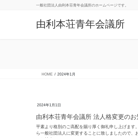
コ
ナ
一般社団法人由利本荘青年会議所のホームページです。
ン
ビ
テ
ゲ
由利本荘青年会議所
ン
ー
ツ
シ
に
ョ
移
ン
動
に
移
動
HOME
2024年1月
2024年1月1日
由利本荘青年会議所 法人格変更のお
平素より格別のご高配を賜り厚く御礼申し上げます
ら一般社団法人に変更することに致しましたので、